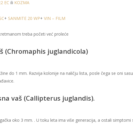
22 EC
ili
KOZMA
SC
+
SANMITE 20 WP
+
VIN – FILM
 tretmanom treba početi već proleće
š (Chromaphis juglandicola)
užine do 1 mm. Razvija kolonije na naličju lista, posle čega se oni sas
ađavice.
na vaš (Callipterus juglandis).
ačka oko 3 mm. . U toku leta ima više generacija, a ostali simptomi 