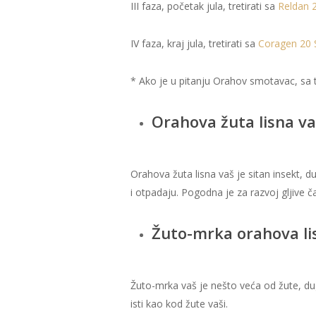
III faza, početak jula, tretirati sa
Reldan 
IV faza, kraj jula, tretirati sa
Coragen 20 
* Ako je u pitanju Orahov smotavac, sa
Orahova žuta lisna va
Orahova žuta lisna vaš je sitan insekt, d
i otpadaju. Pogodna je za razvoj gljive č
Žuto-mrka orahova lis
Žuto-mrka vaš je nešto veća od žute, dug
isti kao kod žute vaši.