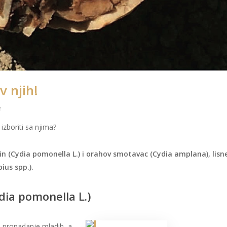
v njih!
e
izboriti sa njima?
in (Cydia pomonella L.) i orahov smotavac (Cydia amplana), lisn
bius spp.).
dia pomonella L.)
i propadanje mladih, a