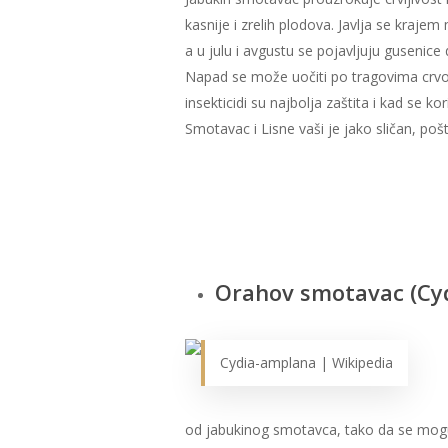
kasnije i zrelih plodova. Javlja se krajem
a u julu i avgustu se pojavljuju gusenice
Napad se može uočiti po tragovima crvot
insekticidi su najbolja zaštita i kad se k
Smotavac i Lisne vaši je jako sličan, pošt
Orahov smotavac (Cy
Cydia-amplana | Wikipedia
od jabukinog smotavca, tako da se mogu kor