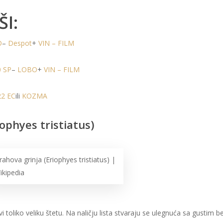
I:
D
–
Despot
+
VIN – FILM
0 SP
–
LOBO
+
VIN – FILM
22 EC
ili
KOZMA
ophyes tristiatus)
rahova grinja (Eriophyes tristiatus) |
ikipedia
i toliko veliku štetu. Na naličju lista stvaraju se ulegnuća sa gustim b