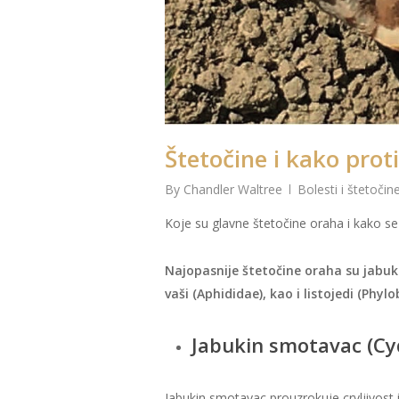
Štetočine i kako proti
By
Chandler Waltree
Bolesti i štetočin
Koje su glavne štetočine oraha i kako se 
Najopasnije štetočine oraha su jabuk
vaši (Aphididae), kao i listojedi (Phylo
Jabukin smotavac (Cy
Jabukin smotavac prouzrokuje crvljivost 