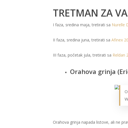
TRETMAN ZA VAŠ
I faza, sredina maja, tretirati sa
Nurelle 
II faza, sredina juna, tretirati sa
Afinex 2
III faza, početak jula, tretirati sa
Reldan 
Orahova grinja (Eri
O
W
Orahova grinja napada listove, ali ne prav