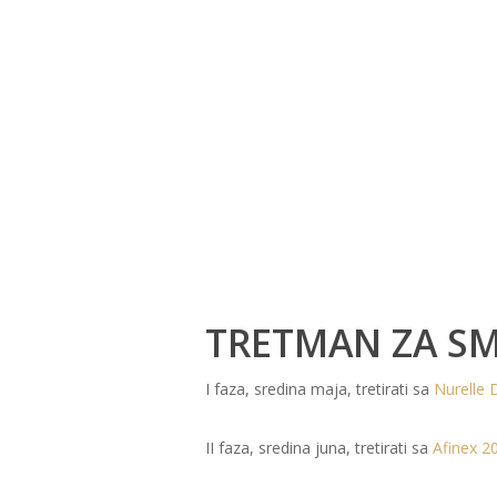
TRETMAN ZA S
I faza, sredina maja, tretirati sa
Nurelle 
II faza, sredina juna, tretirati sa
Afinex 2