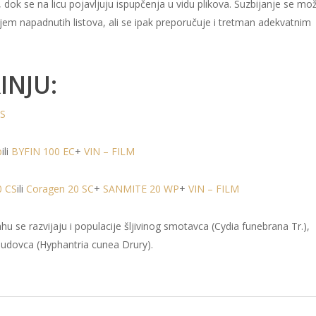
dok se na licu pojavljuju ispupčenja u vidu plikova. Suzbijanje se mo
njem napadnutih listova, ali se ipak preporučuje i tretman adekvatnim
INJU:
 S
p
ili
BYFIN 100 EC
+
VIN – FILM
0 CS
ili
Coragen 20 SC
+
SANMITE 20 WP
+
VIN – FILM
u se razvijaju i populacije šljivinog smotavca (Cydia funebrana Tr.),
dudovca (Hyphantria cunea Drury).