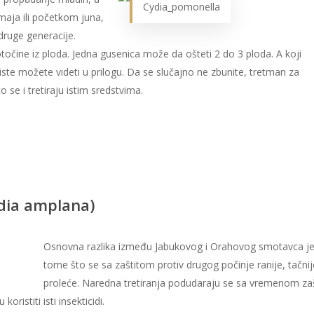
Cydia_pomonella
 maja ili početkom juna,
 druge generacije.
očine iz ploda. Jedna gusenica može da ošteti 2 do 3 ploda. A koji
oriste možete videti u prilogu. Da se slučajno ne zbunite, tretman za
o se i tretiraju istim sredstvima.
dia amplana)
Osnovna razlika između Jabukovog i Orahovog smotavca je
tome što se sa zaštitom protiv drugog počinje ranije, tačni
proleće. Naredna tretiranja podudaraju se sa vremenom zaš
istiti isti insekticidi.