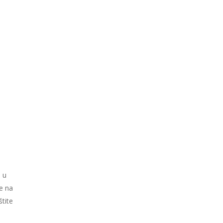
 u
je na
tite