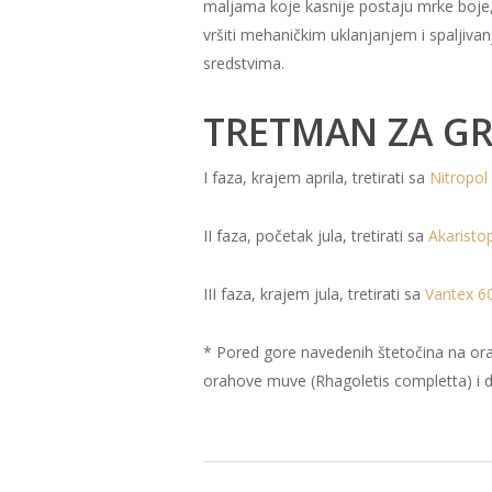
maljama koje kasnije postaju mrke boje, 
vršiti mehaničkim uklanjanjem i spaljiva
sredstvima.
TRETMAN ZA GR
I faza, krajem aprila, tretirati sa
Nitropol
II faza, početak jula, tretirati sa
Akaristo
III faza, krajem jula, tretirati sa
Vantex 6
* Pored gore navedenih štetočina na orah
orahove muve (Rhagoletis completta) i 