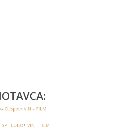
MOTAVCA:
D
–
Despot
+
VIN – FILM
0 SP
–
LOBO
+
VIN – FILM