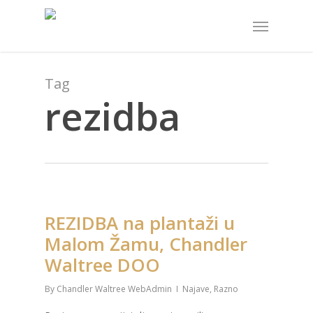
Skip
Menu
to
main
content
Tag
rezidba
REZIDBA na plantaži u
Malom Žamu, Chandler
Waltree DOO
By
Chandler Waltree WebAdmin
Najave
,
Razno