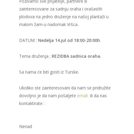
Pozivamo sve prijatelje, partnere ili
zainteresovane za sadnju oraha i orašastih
plodova na jedno druženje na našoj plantaži u
malom žam-u nadomak Vršca.
DATUM :
Nedelja 14.jul od 18:00-20:00h
.
Tema druženja ;
REZIDBA sadnica oraha
.
Sa nama će biti gosti iz Turske.
Ukoliko ste zainteresovani da nam se pridružite
dovoljno je da nam pošaljete
email
ili da nas
kontaktirate :
Nenad