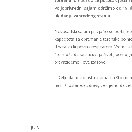
terminu. U nadi da će početak jeseni
Poljoprivredni sajam održimo od 19.
ukidanju vanrednog stanja.
Novosadski sajam priključio se borbi pro
kapaciteta za opremanje terenske bolnic
dinara za kupovinu respiratora. Vreme u k
što može da se sačuvaju životi, pomogne
prevaziđemo i ove izazove.
U želju da novonastala situacija što man
najbliži ostanete zdravi, verujemo da ć
JUN