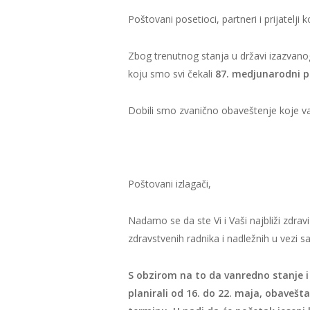
Poštovani posetioci, partneri i prijatelji
Zbog trenutnog stanja u državi izazvan
koju smo svi čekali
87. medjunarodni p
Dobili smo zvanično obaveštenje koje v
Poštovani izlagači,
Nadamo se da ste Vi i Vaši najbliži zdr
zdravstvenih radnika i nadležnih u vezi 
S obzirom na to da vanredno stanje i
planirali od 16. do 22. maja, obavešt