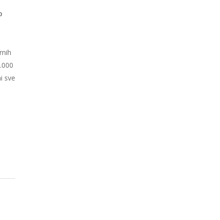
o
rnih
0.000
i sve