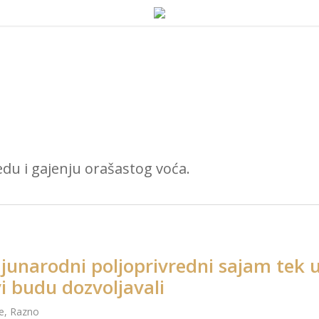
edu i gajenju orašastog voća.
narodni poljoprivredni sajam tek 
i budu dozvoljavali
e
,
Razno