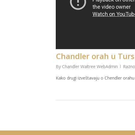
Chandler orah u Turs
By
Chandler Waltree WebAdmin
Razn
Kako drugi izveštavaju o Chendler orahu 