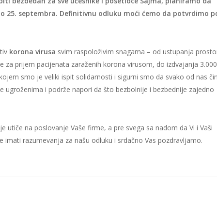
 biti bezbedan za sve učesnike i posetioce Sajma, planiramo da
 do 25. septembra. Definitivnu odluku moći ćemo da potvrdimo p
tiv
korona virusa
svim raspoloživim snagama – od ustupanja prosto
e za prijem pacijenata zaraženih korona virusom, do izdvajanja 3.00
ojem smo je veliki ispit solidarnosti i sigurni smo da svako od nas čin
 ugroženima i podrže napori da što bezbolnije i bezbednije zajedno
je utiče na poslovanje Vaše firme, a pre svega sa nadom da Vi i Vaši
ete imati razumevanja za našu odluku i srdačno Vas pozdravljamo.