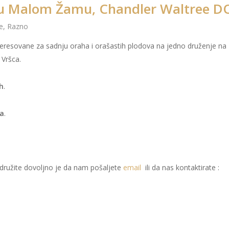
 u Malom Žamu, Chandler Waltree 
e
,
Razno
interesovane za sadnju oraha i orašastih plodova na jedno druženje na
Vršca.
0h
.
ha
.
idružite dovoljno je da nam pošaljete
email
ili da nas kontaktirate :