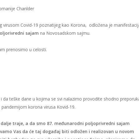
 komanije Chanlder
og virusom Covid-19 poznatijeg kao Korona, odložena je manifestacij
oljorivredni sajam
na Novosadskom sajmu.
am prenosimo u celosti.
avi i da teške dane u kojima se svi nalazimo provodite shodno preporu
sa pandemijom korona virusa Kovid-19.
 dalje traje, a da smo 87. međunarodni poljoprivredni sajam
avamo Vas da će taj događaj biti odložen i realizovan u novom