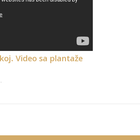
koj. Video sa plantaže
o
.