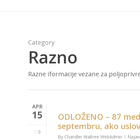
Skip
to
main
content
Category
Razno
Razne iformacije vezane za poljoprivr
APR
15
ODLOŽENO – 87 medju
septembru, ako uslov
0
By
Chandler Waltree WebAdmin
Najav