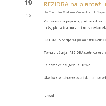
19
REZIDBA na plantaži
By
Chandler Waltree WebAdmin
Najav
0
Pozivamo sve prijatelje, partnere ili za
našoj plantaži u malom žam-u nadomak 
DATUM :
Nedelja 14.jul od 18:00-20:0
Tema druženja ;
REZIDBA sadnica ora
Sa nama će biti gosti iz Turske.
Ukoliko ste zainteresovani da nam se pr
Nenad