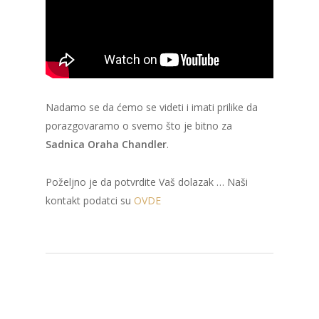
Nadamo se da ćemo se videti i imati prilike da
porazgovaramo o svemo što je bitno za
Sadnica Oraha Chandler
.
Poželjno je da potvrdite Vaš dolazak … Naši
kontakt podatci su
OVDE