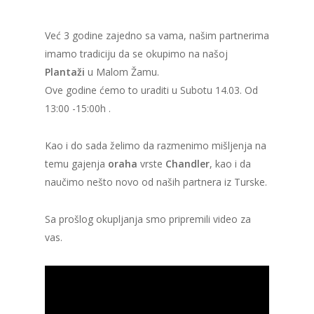
Već 3 godine zajedno sa vama, našim partnerima
imamo tradiciju da se okupimo na našoj
Plantaži
u Malom Žamu.
Ove godine ćemo to uraditi u Subotu 14.03. Od
13:00 -15:00h .
Kao i do sada želimo da razmenimo mišljenja na
temu gajenja
oraha
vrste
Chandler
, kao i da
naučimo nešto novo od naših partnera iz Turske.
Sa prošlog okupljanja smo pripremili video za
vas.