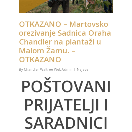
OTKAZANO – Martovsko
orezivanje Sadnica Oraha
Chandler na plantaži u
Malom Žamu. –
OTKAZANO
By
Chandler Waltree WebAdmin
Najave
POŠTOVANI
PRIJATELJI I
SARADNICI